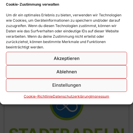
Cookie-Zustimmung verwalten
Am vergangenen Freitag wurde in der
Generalversammlung das vergangene Jahr
Um dir ein optimales Erlebnis zu bieten, verwenden wir Technologien
reflektiert sowie einen Ausblick auf 2025 gegeben,
wie Cookies, um Geräteinformationen zu speichern und/oder darauf
zuzugreifen. Wenn du diesen Technologien zustimmst, können wir
das ganz im Zeichen des 125-jährigen Jubiläums
Daten wie das Surfverhalten oder eindeutige IDs auf dieser Website
steht. Karl-Friedrich Schmalz ist zudem als 2.
verarbeiten. Wenn du deine Zustimmung nicht erteilst oder
Vorstand ausgeschieden – für ihn rückt Uwe Dieterle
zurückziehst, können bestimmte Merkmale und Funktionen
beeinträchtigt werden.
nach.
Akzeptieren
Mehr lesen ➞
Ablehnen
Einstellungen
Cookie-Richtlinie
Datenschutz­erklärung
Impressum