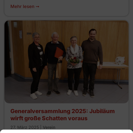
Mehr lesen ➞
Generalversammlung 2025: Jubiläum
wirft große Schatten voraus
27. März 2025
|
Verein