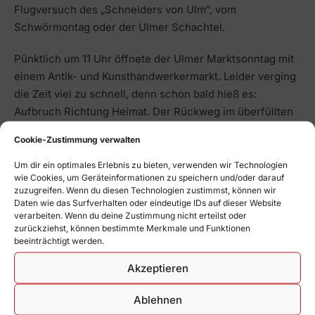
Flugversuch des „Schneiders von Ulm“, vom
Schwörmontag oder der Ulmer Schachtel.
Pünktlich um 11 Uhr öffnete der Ulmer Marktsonntag mit
einem Antik- und Kunsthandwerkermarkt. Leider verging
die Zeit viel zu schnell, denn schon bald hieß es:
Aufbruch Richtung Heimat. Der Rückweg im überfüllten
Zug von Ulm nach Stuttgart war leider wenig
Cookie-Zustimmung verwalten
komfortabel.
Um dir ein optimales Erlebnis zu bieten, verwenden wir Technologien
Fazit:
Ulm war ein Volltreffer – trotz Wetterkapriolen und
wie Cookies, um Geräteinformationen zu speichern und/oder darauf
zuzugreifen. Wenn du diesen Technologien zustimmst, können wir
Bahnchaos. Die Volleyball-Damen haben wieder einmal
Daten wie das Surfverhalten oder eindeutige IDs auf dieser Website
bewiesen, dass sie nicht nur auf dem Spielfeld ein
verarbeiten. Wenn du deine Zustimmung nicht erteilst oder
zurückziehst, können bestimmte Merkmale und Funktionen
starkes Team sind!
beeinträchtigt werden.
Akzeptieren
Nächste Veranstaltung
Ablehnen