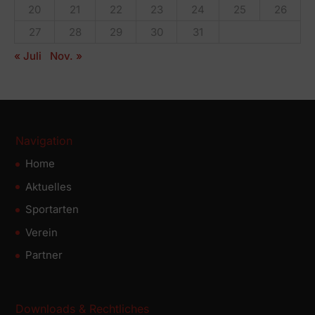
20
21
22
23
24
25
26
27
28
29
30
31
« Juli
Nov. »
Navigation
Home
Aktuelles
Sportarten
Verein
Partner
Downloads & Rechtliches