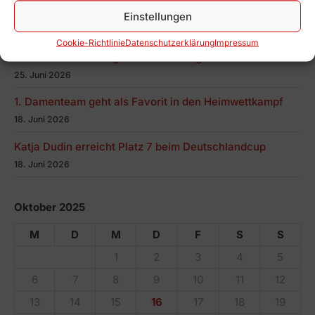
Heimwettkampf 2. Herren
Einstellungen
04.07. um 14 Uhr, Turnzentrum
Cookie-Richtlinie
Datenschutz­erklärung
Impressum
1. Damenteam erringt den Staffelsieg
25. Juni 2026
1. Damenteam geht als Favorit in den Heimwettkampf
18. Juni 2026
Katja Dudin erreicht Platz 7 beim Deutschlandcup
18. Juni 2026
Oktober 2025
M
D
M
D
F
S
S
1
2
3
4
5
6
7
8
9
10
11
12
13
14
15
16
17
18
19