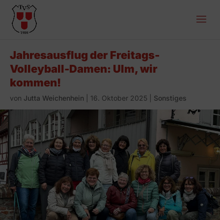
Jahresausflug der Freitags-
Volleyball-Damen: Ulm, wir
kommen!
von
Jutta Weichenhein
|
16. Oktober 2025
|
Sonstiges