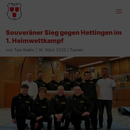
Souveräner Sieg gegen Hettingen im
1. Heimwettkampf
von
Tom Nakic
|
16. März 2025
|
Turnen