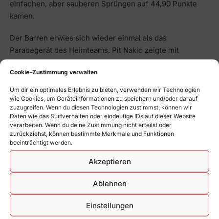
einfachen, aber sauberen Sprüngen auf 44,90 Punkte
kamen.
Der Barren erwies sich wieder einmal als das
Paradegerät des Heimteams. Pit Nakic zeigte mit
Höchstschwierigkeit und 12,55 Punkten die beste
Cookie-Zustimmung verwalten
Darbietung. Die restlichen TV-Turner zeigten ebenfalls
sichere Übungen, sodass mit 46,65 zu 45,90 Punkte ein
Um dir ein optimales Erlebnis zu bieten, verwenden wir Technologien
weiterer Gerätsieg feststand.
wie Cookies, um Geräteinformationen zu speichern und/oder darauf
zuzugreifen. Wenn du diesen Technologien zustimmst, können wir
Daten wie das Surfverhalten oder eindeutige IDs auf dieser Website
Trotz kleinerer Fehler ließ sich das Team am
verarbeiten. Wenn du deine Zustimmung nicht erteilst oder
abschließenden Reck dann nicht aus der Ruhe bringen.
zurückziehst, können bestimmte Merkmale und Funktionen
beeinträchtigt werden.
Manuel do Rosario zeigte mit 11,70 Punkten die beste
Leistung und trug maßgeblich zum Gerätesieg bei (45,00
Akzeptieren
zu 43,90). Mit insgesamt 271,85 zu 267,80 Punkte
sicherte sich der Gastgeber den verdienten Sieg. Damit
Ablehnen
rangiert der TV Schiltach in der Verbandsliga auf Platz 2
Einstellungen
– nur zwei Gerätepunkte hinter dem TSV Weingarten.