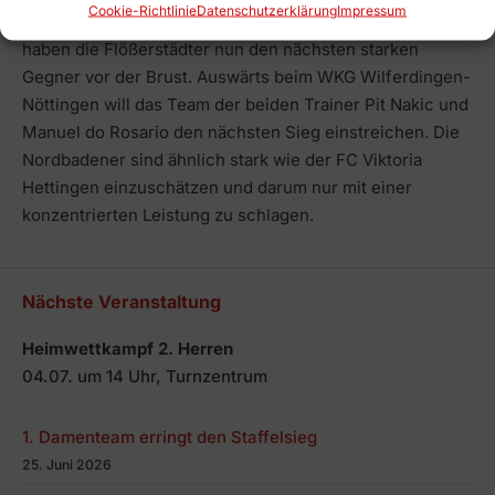
Cookie-Richtlinie
Datenschutz­erklärung
Impressum
Am kommenden Sonntag, um 14:30 Uhr in Remchingen,
haben die Flößerstädter nun den nächsten starken
Gegner vor der Brust. Auswärts beim WKG Wilferdingen-
Nöttingen will das Team der beiden Trainer Pit Nakic und
Manuel do Rosario den nächsten Sieg einstreichen. Die
Nordbadener sind ähnlich stark wie der FC Viktoria
Hettingen einzuschätzen und darum nur mit einer
konzentrierten Leistung zu schlagen.
Nächste Veranstaltung
Heimwettkampf 2. Herren
04.07. um 14 Uhr, Turnzentrum
1. Damenteam erringt den Staffelsieg
25. Juni 2026