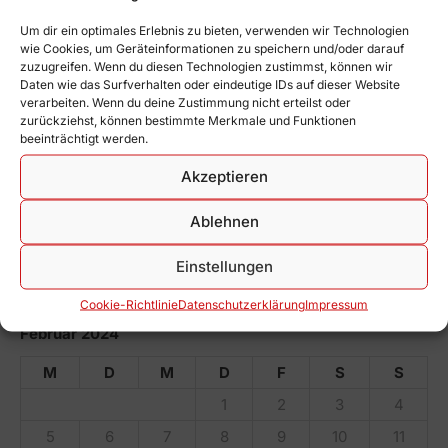
Um dir ein optimales Erlebnis zu bieten, verwenden wir Technologien
Heimwettkampf 2. Herren
wie Cookies, um Geräteinformationen zu speichern und/oder darauf
04.07. um 14 Uhr, Turnzentrum
zuzugreifen. Wenn du diesen Technologien zustimmst, können wir
Daten wie das Surfverhalten oder eindeutige IDs auf dieser Website
verarbeiten. Wenn du deine Zustimmung nicht erteilst oder
1. Damenteam erringt den Staffelsieg
zurückziehst, können bestimmte Merkmale und Funktionen
beeinträchtigt werden.
25. Juni 2026
Akzeptieren
1. Damenteam geht als Favorit in den Heimwettkampf
18. Juni 2026
Ablehnen
Katja Dudin erreicht Platz 7 beim Deutschlandcup
Einstellungen
18. Juni 2026
Cookie-Richtlinie
Datenschutz­erklärung
Impressum
Februar 2024
M
D
M
D
F
S
S
1
2
3
4
5
6
7
8
9
10
11