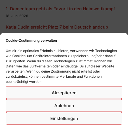
1. Damenteam geht als Favorit in den Heimwettkampf
18. Juni 2026
Katja Dudin erreicht Platz 7 beim Deutschlandcup
18. Juni 2026
Cookie-Zustimmung verwalten
Um dir ein optimales Erlebnis zu bieten, verwenden wir Technologien
September 2023
wie Cookies, um Geräteinformationen zu speichern und/oder darauf
zuzugreifen. Wenn du diesen Technologien zustimmst, können wir
M
D
M
D
F
S
S
Daten wie das Surfverhalten oder eindeutige IDs auf dieser Website
verarbeiten. Wenn du deine Zustimmung nicht erteilst oder
1
2
3
zurückziehst, können bestimmte Merkmale und Funktionen
4
5
6
7
8
9
10
beeinträchtigt werden.
11
12
13
14
15
16
17
Akzeptieren
18
19
20
21
22
23
24
Ablehnen
25
26
27
28
29
30
« Juli
Nov. »
Einstellungen