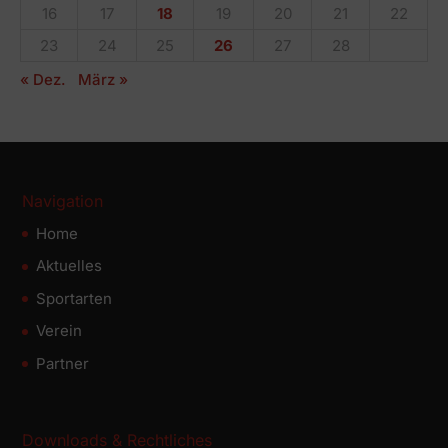
16
17
18
19
20
21
22
23
24
25
26
27
28
« Dez.
März »
Navigation
Home
Aktuelles
Sportarten
Verein
Partner
Downloads & Rechtliches