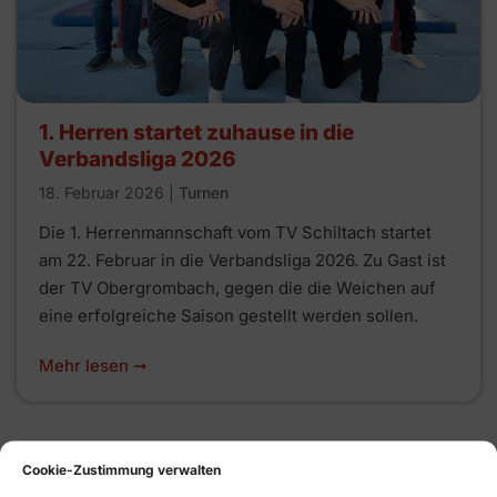
1. Herren startet zuhause in die
Verbandsliga 2026
18. Februar 2026
|
Turnen
Die 1. Herrenmannschaft vom TV Schiltach startet
am 22. Februar in die Verbandsliga 2026. Zu Gast ist
der TV Obergrombach, gegen die die Weichen auf
eine erfolgreiche Saison gestellt werden sollen.
Mehr lesen ➞
Nächste Veranstaltung
Cookie-Zustimmung verwalten