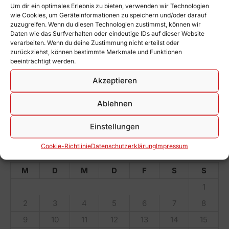
Heimwettkampf 2. Herren
Um dir ein optimales Erlebnis zu bieten, verwenden wir Technologien
04.07. um 14 Uhr, Turnzentrum
wie Cookies, um Geräteinformationen zu speichern und/oder darauf
zuzugreifen. Wenn du diesen Technologien zustimmst, können wir
Daten wie das Surfverhalten oder eindeutige IDs auf dieser Website
1. Damenteam erringt den Staffelsieg
verarbeiten. Wenn du deine Zustimmung nicht erteilst oder
zurückziehst, können bestimmte Merkmale und Funktionen
25. Juni 2026
beeinträchtigt werden.
1. Damenteam geht als Favorit in den Heimwettkampf
Akzeptieren
18. Juni 2026
Ablehnen
Katja Dudin erreicht Platz 7 beim Deutschlandcup
18. Juni 2026
Einstellungen
Cookie-Richtlinie
Datenschutz­erklärung
Impressum
Februar 2026
M
D
M
D
F
S
S
1
2
3
4
5
6
7
8
9
10
11
12
13
14
15